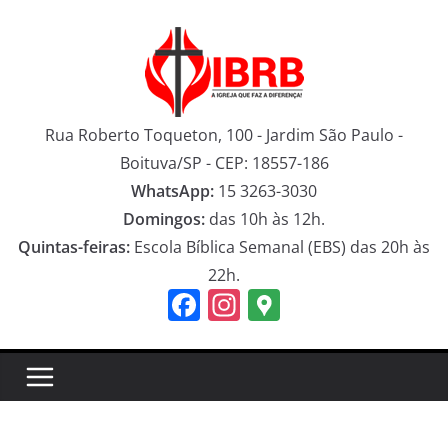
Pular
para
o
conteúdo
Rua Roberto Toqueton, 100 - Jardim São Paulo -
Boituva/SP - CEP: 18557-186
WhatsApp:
15 3263-3030
Domingos:
das 10h às 12h.
Quintas-feiras:
Escola Bíblica Semanal (EBS) das 20h às
22h.
F
In
G
a
st
o
c
a
o
e
gr
gl
b
a
e