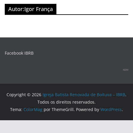
o
m
M
Autor:
Igor França
o
a
k
p
s
Facebook IBRB
ADM
Copyright © 2026
Igreja Batista Renovada de Boituva – IBRB
.
Todos os direitos reservados.
Tema:
ColorMag
por ThemeGrill. Powered by
WordPress
.