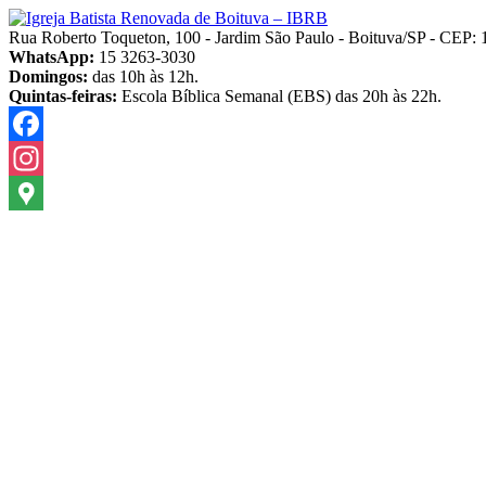
Pular
para
Rua Roberto Toqueton, 100 - Jardim São Paulo - Boituva/SP - CEP:
o
WhatsApp:
15 3263-3030
conteúdo
Domingos:
das 10h às 12h.
Quintas-feiras:
Escola Bíblica Semanal (EBS) das 20h às 22h.
Facebook
Instagram
Google
Maps