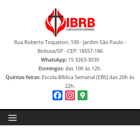
Pular
para
o
conteúdo
Rua Roberto Toqueton, 100 - Jardim São Paulo -
Boituva/SP - CEP: 18557-186
WhatsApp:
15 3263-3030
Domingos:
das 10h às 12h.
Quintas-feiras:
Escola Bíblica Semanal (EBS) das 20h às
22h.
F
In
G
a
st
o
c
a
o
e
gr
gl
b
a
e