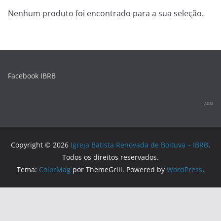
o
m
M
Nenhum produto foi encontrado para a sua seleção.
o
a
k
p
s
Facebook IBRB
ADM
Copyright © 2026
Igreja Batista Renovada de Boituva – IBRB
.
Todos os direitos reservados.
Tema:
ColorMag
por ThemeGrill. Powered by
WordPress
.