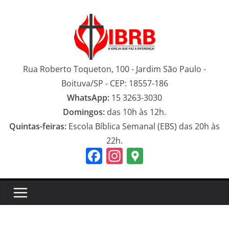
Pular
para
o
conteúdo
Rua Roberto Toqueton, 100 - Jardim São Paulo -
Boituva/SP - CEP: 18557-186
WhatsApp:
15 3263-3030
Domingos:
das 10h às 12h.
Quintas-feiras:
Escola Bíblica Semanal (EBS) das 20h às
22h.
F
In
G
a
st
o
c
a
o
e
gr
gl
b
a
e