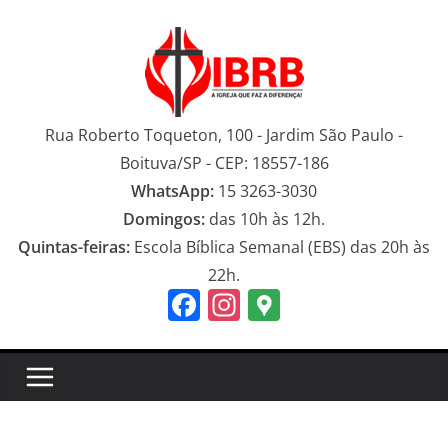
Pular
para
o
conteúdo
Rua Roberto Toqueton, 100 - Jardim São Paulo -
Boituva/SP - CEP: 18557-186
WhatsApp:
15 3263-3030
Domingos:
das 10h às 12h.
Quintas-feiras:
Escola Bíblica Semanal (EBS) das 20h às
22h.
F
In
G
a
st
o
c
a
o
e
gr
gl
b
a
e