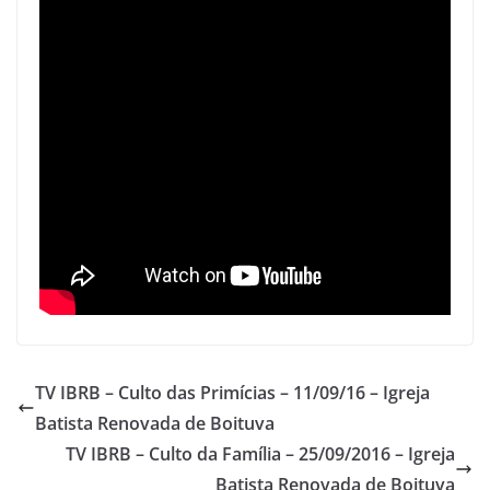
p
o
p
o
k
TV IBRB – Culto das Primícias – 11/09/16 – Igreja
Batista Renovada de Boituva
TV IBRB – Culto da Família – 25/09/2016 – Igreja
Batista Renovada de Boituva