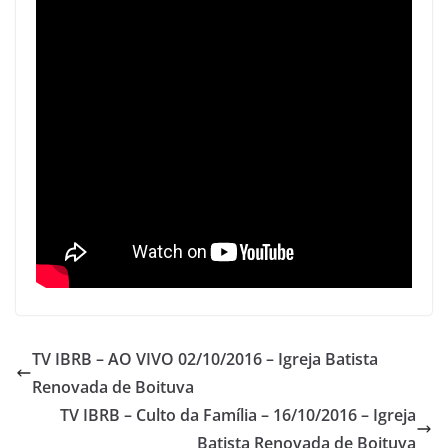
p
o
p
o
k
TV IBRB – AO VIVO 02/10/2016 – Igreja Batista
Renovada de Boituva
TV IBRB – Culto da Família – 16/10/2016 – Igreja
Batista Renovada de Boituva