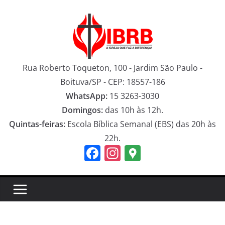
Pular
para
o
conteúdo
Rua Roberto Toqueton, 100 - Jardim São Paulo -
Boituva/SP - CEP: 18557-186
WhatsApp:
15 3263-3030
Domingos:
das 10h às 12h.
Quintas-feiras:
Escola Bíblica Semanal (EBS) das 20h às
22h.
F
In
G
a
st
o
c
a
o
e
gr
gl
b
a
e