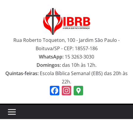
Pular
para
o
conteúdo
Rua Roberto Toqueton, 100 - Jardim São Paulo -
Boituva/SP - CEP: 18557-186
WhatsApp:
15 3263-3030
Domingos:
das 10h às 12h.
Quintas-feiras:
Escola Bíblica Semanal (EBS) das 20h às
22h.
F
In
G
a
st
o
c
a
o
e
gr
gl
b
a
e