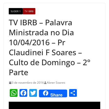
o
m
M
o
a
SLIDER 1
TV IBRB
k
p
TV IBRB – Palavra
s
Ministrada no Dia
10/04/2016 – Pr
Claudinei F Soares –
Culto de Domingo – 2°
Parte
3 de novembro de 2016
Abner Soares
W
F
T
S
Share
h
a
w
h
at
c
itt
ar