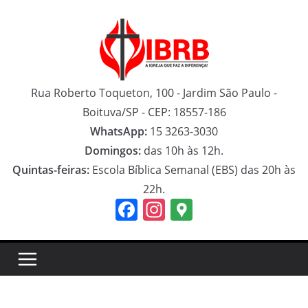
Pular
para
o
conteúdo
Rua Roberto Toqueton, 100 - Jardim São Paulo -
Boituva/SP - CEP: 18557-186
WhatsApp:
15 3263-3030
Domingos:
das 10h às 12h.
Quintas-feiras:
Escola Bíblica Semanal (EBS) das 20h às
22h.
F
In
G
a
st
o
c
a
o
e
gr
gl
b
a
e