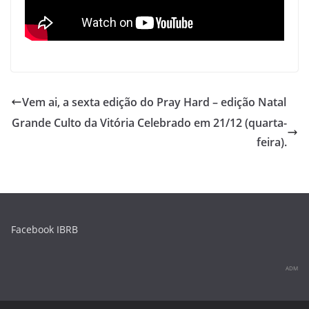
p
o
k
Vem ai, a sexta edição do Pray Hard – edição Natal
Grande Culto da Vitória Celebrado em 21/12 (quarta-
feira).
Facebook IBRB
ADM