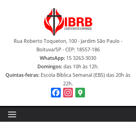
Pular
para
o
conteúdo
Rua Roberto Toqueton, 100 - Jardim São Paulo -
Boituva/SP - CEP: 18557-186
WhatsApp:
15 3263-3030
Domingos:
das 10h às 12h.
Quintas-feiras:
Escola Bíblica Semanal (EBS) das 20h às
22h.
F
In
G
a
st
o
c
a
o
e
gr
gl
b
a
e