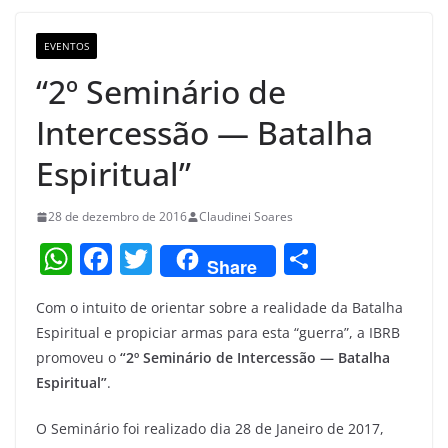
o
m
M
o
a
EVENTOS
k
p
“2º Seminário de
s
Intercessão — Batalha
Espiritual”
28 de dezembro de 2016
Claudinei Soares
W
F
T
S
Share
h
a
w
h
Com o intuito de orientar sobre a realidade da Batalha
at
c
itt
ar
Espiritual e propiciar armas para esta “guerra”, a IBRB
s
e
er
e
promoveu o
“2º Seminário de Intercessão — Batalha
A
b
Espiritual”
.
p
o
O Seminário foi realizado dia 28 de Janeiro de 2017,