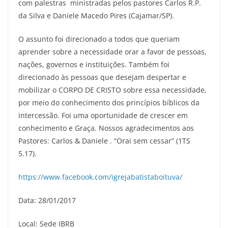
p
o
com palestras ministradas pelos pastores Carlos R.P.
k
da Silva e Daniele Macedo Pires (Cajamar/SP).
O assunto foi direcionado a todos que queriam
aprender sobre a necessidade orar a favor de pessoas,
nações, governos e instituições. Também foi
direcionado às pessoas que desejam despertar e
mobilizar o CORPO DE CRISTO sobre essa necessidade,
por meio do conhecimento dos princípios bíblicos da
intercessão. Foi uma oportunidade de crescer em
conhecimento e Graça. Nossos agradecimentos aos
Pastores: Carlos & Daniele . “Orai sem cessar” (1TS
5.17).
https://www.facebook.com/igrejabatistaboituva/
Data: 28/01/2017
Local: Sede IBRB