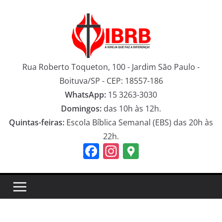
Pular
para
o
conteúdo
Rua Roberto Toqueton, 100 - Jardim São Paulo -
Boituva/SP - CEP: 18557-186
WhatsApp:
15 3263-3030
Domingos:
das 10h às 12h.
Quintas-feiras:
Escola Bíblica Semanal (EBS) das 20h às
22h.
F
In
G
a
st
o
c
a
o
e
gr
gl
b
a
e