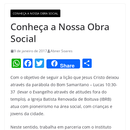
o
m
M
o
a
CONHEÇA A NOSSA OBRA SOCIAL
k
p
Conheça a Nossa Obra
s
Social
9 de janeiro de 2017
Abner Soares
W
F
T
S
Share
h
a
w
h
Com o objetivo de seguir a lição que Jesus Cristo deixou
at
c
itt
ar
através da parábola do Bom Samaritano – Lucas 10:30-
s
e
er
e
37 (levar o Evangelho através de atitudes fora do
A
b
templo), a Igreja Batista Renovada de Boituva (IBRB)
p
o
atua com pioneirismo na área social, com crianças e
jovens da cidade.
p
o
k
Neste sentido, trabalha em parceria com o Instituto