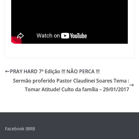
A
b
p
o
p
o
k
PRAY HARD 7ª Edição !!! NÃO PERCA !!!
Sermão proferido Pastor Claudinei Soares Tema :
Tomar Atitude! Culto da família – 29/01/2017
Facebook IBRB