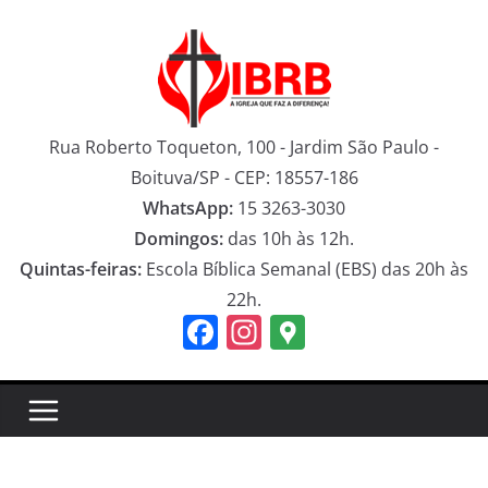
Pular
para
o
conteúdo
Rua Roberto Toqueton, 100 - Jardim São Paulo -
Boituva/SP - CEP: 18557-186
WhatsApp:
15 3263-3030
Domingos:
das 10h às 12h.
Quintas-feiras:
Escola Bíblica Semanal (EBS) das 20h às
22h.
F
In
G
a
st
o
c
a
o
e
gr
gl
b
a
e