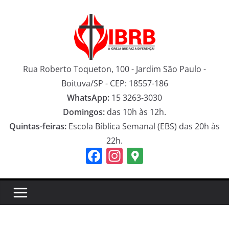
Pular
para
o
conteúdo
Rua Roberto Toqueton, 100 - Jardim São Paulo -
Boituva/SP - CEP: 18557-186
WhatsApp:
15 3263-3030
Domingos:
das 10h às 12h.
Quintas-feiras:
Escola Bíblica Semanal (EBS) das 20h às
22h.
F
In
G
a
st
o
c
a
o
e
gr
gl
b
a
e