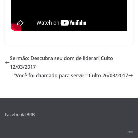
p
o
p
o
k
Sermão: Descubra seu dom de liderar! Culto
12/03/2017
“Você foi chamado para servir!” Culto 26/03/2017
Facebook IBRB
ADM