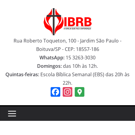
Pular
para
o
conteúdo
Rua Roberto Toqueton, 100 - Jardim São Paulo -
Boituva/SP - CEP: 18557-186
WhatsApp:
15 3263-3030
Domingos:
das 10h às 12h.
Quintas-feiras:
Escola Bíblica Semanal (EBS) das 20h às
22h.
F
In
G
a
st
o
c
a
o
e
gr
gl
b
a
e