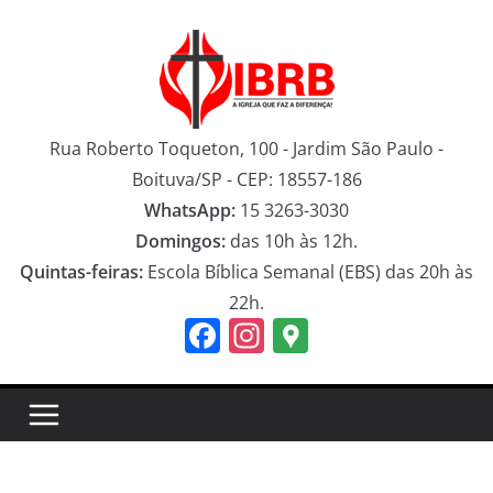
Pular
para
o
conteúdo
Rua Roberto Toqueton, 100 - Jardim São Paulo -
Boituva/SP - CEP: 18557-186
WhatsApp:
15 3263-3030
Domingos:
das 10h às 12h.
Quintas-feiras:
Escola Bíblica Semanal (EBS) das 20h às
22h.
F
In
G
a
st
o
c
a
o
e
gr
gl
b
a
e