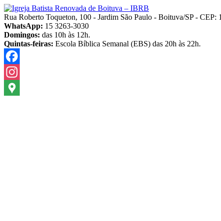
Pular
para
Rua Roberto Toqueton, 100 - Jardim São Paulo - Boituva/SP - CEP:
o
WhatsApp:
15 3263-3030
conteúdo
Domingos:
das 10h às 12h.
Quintas-feiras:
Escola Bíblica Semanal (EBS) das 20h às 22h.
Facebook
Instagram
Google
Maps