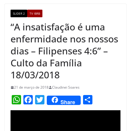
o
m
M
o
a
SLIDER 2
TV IBRB
k
p
“A insatisfação é uma
s
enfermidade nos nossos
dias – Filipenses 4:6” –
Culto da Família
18/03/2018
21 de março de 2018
Claudinei Soares
W
F
T
S
Share
h
a
w
h
at
c
itt
ar
s
e
er
e