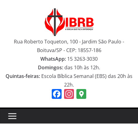
Pular
para
o
conteúdo
Rua Roberto Toqueton, 100 - Jardim São Paulo -
Boituva/SP - CEP: 18557-186
WhatsApp:
15 3263-3030
Domingos:
das 10h às 12h.
Quintas-feiras:
Escola Bíblica Semanal (EBS) das 20h às
22h.
F
In
G
a
st
o
c
a
o
e
gr
gl
b
a
e