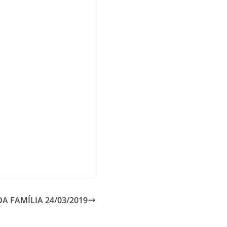
m
a
p
s
A FAMÍLIA 24/03/2019