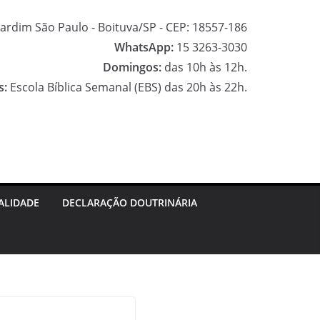
ardim São Paulo - Boituva/SP - CEP: 18557-186
WhatsApp:
15 3263-3030
Domingos:
das 10h às 12h.
s:
Escola Bíblica Semanal (EBS) das 20h às 22h.
F
a
I
c
n
G
e
s
o
ALIDADE
DECLARAÇÃO DOUTRINÁRIA
b
t
o
o
a
g
o
g
l
k
r
e
a
M