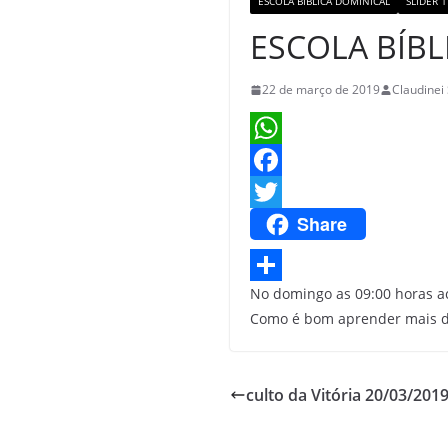
ESCOLA BIBLICA DOMINICAL
SLIDER 1
ESCOLA BÍBL
22 de março de 2019
Claudinei
W
h
F
Share
a
a
T
t
c
w
s
e
i
No domingo as 09:00 horas ac
S
Como é bom aprender mais da
A
b
t
h
p
o
t
a
p
o
e
r
culto da Vitória 20/03/201
k
r
e