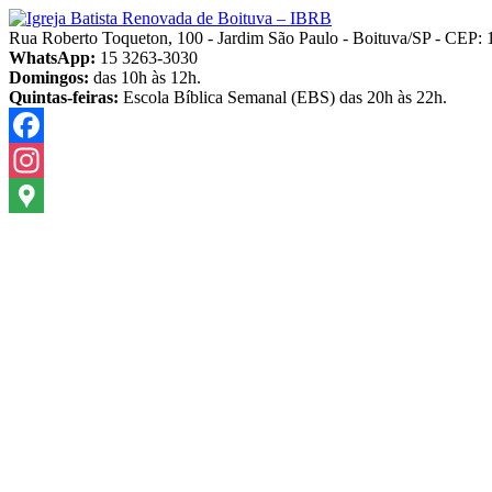
Pular
para
Rua Roberto Toqueton, 100 - Jardim São Paulo - Boituva/SP - CEP:
o
WhatsApp:
15 3263-3030
conteúdo
Domingos:
das 10h às 12h.
Quintas-feiras:
Escola Bíblica Semanal (EBS) das 20h às 22h.
Facebook
Instagram
Google
Maps