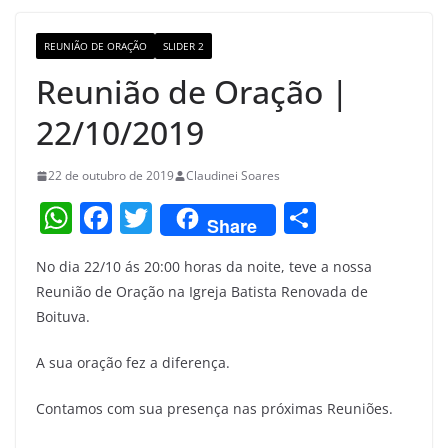
o
m
M
o
a
REUNIÃO DE ORAÇÃO
SLIDER 2
k
p
Reunião de Oração |
s
22/10/2019
22 de outubro de 2019
Claudinei Soares
W
F
T
S
Share
h
a
w
h
No dia 22/10 ás 20:00 horas da noite, teve a nossa
at
c
itt
ar
Reunião de Oração na Igreja Batista Renovada de
s
e
er
e
Boituva.
A
b
A sua oração fez a diferença.
p
o
p
o
Contamos com sua presença nas próximas Reuniões.
k