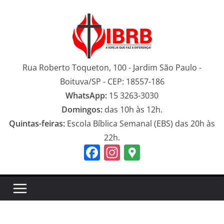
Pular
para
o
conteúdo
Rua Roberto Toqueton, 100 - Jardim São Paulo -
Boituva/SP - CEP: 18557-186
WhatsApp:
15 3263-3030
Domingos:
das 10h às 12h.
Quintas-feiras:
Escola Bíblica Semanal (EBS) das 20h às
22h.
F
In
G
a
st
o
c
a
o
e
gr
gl
b
a
e