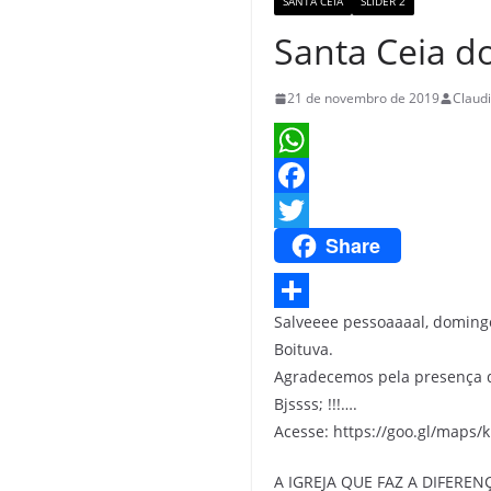
SANTA CEIA
SLIDER 2
Santa Ceia d
21 de novembro de 2019
Claudi
W
h
F
Share
a
a
T
t
c
w
s
e
i
Salveeee pessoaaaal, domingo
S
Boituva.
A
b
t
h
Agradecemos pela presença d
p
o
t
a
Bjssss; !!!….
p
o
e
r
Acesse: https://goo.gl/maps/
k
r
e
A IGREJA QUE FAZ A DIFEREN