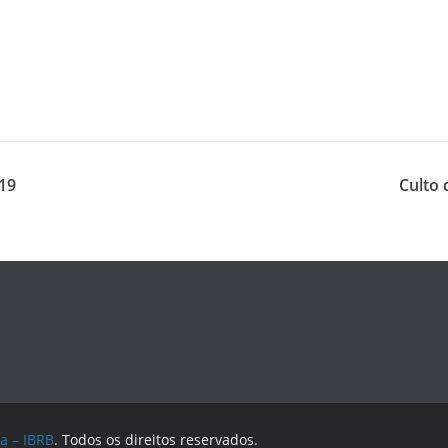
019
Culto 
a – IBRB
. Todos os direitos reservados.