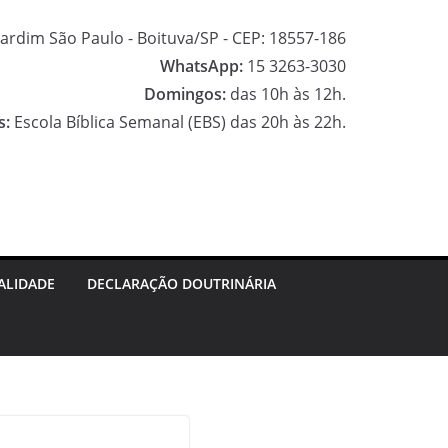
ardim São Paulo - Boituva/SP - CEP: 18557-186
WhatsApp:
15 3263-3030
Domingos:
das 10h às 12h.
s:
Escola Bíblica Semanal (EBS) das 20h às 22h.
F
a
I
c
n
G
e
s
o
ALIDADE
DECLARAÇÃO DOUTRINÁRIA
b
t
o
o
a
g
o
g
l
k
r
e
a
M