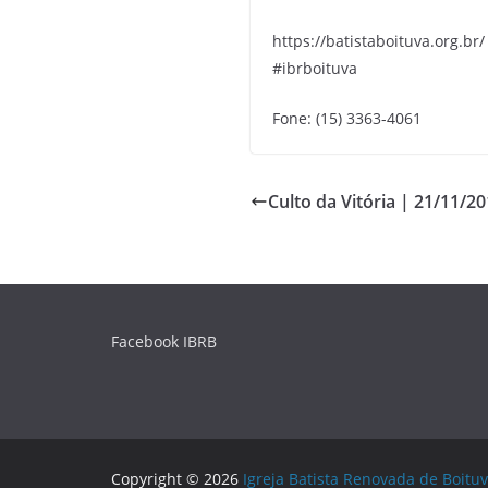
https://batistaboituva.org.br/
#ibrboituva
Fone: (15) 3363-4061
Culto da Vitória | 21/11/2
Facebook IBRB
Copyright © 2026
Igreja Batista Renovada de Boituv