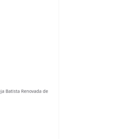
m
a
p
s
ja Batista Renovada de