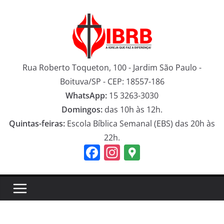
Pular
para
o
conteúdo
Rua Roberto Toqueton, 100 - Jardim São Paulo -
Boituva/SP - CEP: 18557-186
WhatsApp:
15 3263-3030
Domingos:
das 10h às 12h.
Quintas-feiras:
Escola Bíblica Semanal (EBS) das 20h às
22h.
F
In
G
a
st
o
c
a
o
e
gr
gl
b
a
e