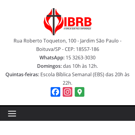
Pular
para
o
conteúdo
Rua Roberto Toqueton, 100 - Jardim São Paulo -
Boituva/SP - CEP: 18557-186
WhatsApp:
15 3263-3030
Domingos:
das 10h às 12h.
Quintas-feiras:
Escola Bíblica Semanal (EBS) das 20h às
22h.
F
In
G
a
st
o
c
a
o
e
gr
gl
b
a
e