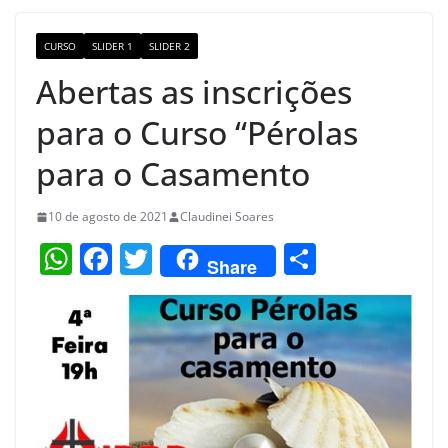
o
m
M
o
a
CURSO
SLIDER 1
SLIDER 2
k
p
Abertas as inscrições
s
para o Curso “Pérolas
para o Casamento
10 de agosto de 2021
Claudinei Soares
W
F
T
S
Share
h
a
w
h
at
c
itt
ar
s
e
er
e
A
b
p
o