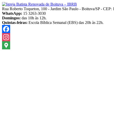
Pular
para
Rua Roberto Toqueton, 100 - Jardim São Paulo - Boituva/SP - CEP:
o
WhatsApp:
15 3263-3030
conteúdo
Domingos:
das 10h às 12h.
Quintas-feiras:
Escola Bíblica Semanal (EBS) das 20h às 22h.
Facebook
Instagram
Google
Maps