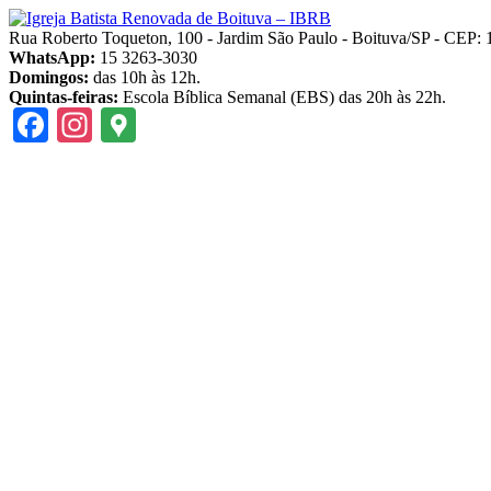
Pular
para
Rua Roberto Toqueton, 100 - Jardim São Paulo - Boituva/SP - CEP:
o
WhatsApp:
15 3263-3030
conteúdo
Domingos:
das 10h às 12h.
Quintas-feiras:
Escola Bíblica Semanal (EBS) das 20h às 22h.
Facebook
Instagram
Google
Maps