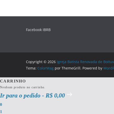
Facebook IBRB
Copyright © 2026
Igreja Batista Renovada de Boituv
Tema:
ColorMag
por ThemeGrill. Powered by
WordP
CARRINHO
Nenhum produto no carrinho.
Ir para o pedido
-
R$ 0,00
0
1