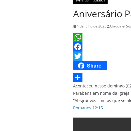
EVENTOS
SLIDER 1
Aniversário P
4 de julho de 2023
Claudinei So
W
h
F
Share
a
a
T
t
c
w
s
e
i
Aconteceu nesse domingo (02/
S
Parabéns em nome da Igreja 
A
b
t
h
“Alegrai-vos com os que se a
p
o
t
a
Romanos 12:15
p
o
e
r
k
r
e