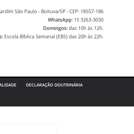
ardim São Paulo - Boituva/SP - CEP: 18557-186
WhatsApp:
15 3263-3030
Domingos:
das 10h às 12h.
s:
Escola Bíblica Semanal (EBS) das 20h às 22h.
F
a
I
c
n
G
e
s
o
ALIDADE
DECLARAÇÃO DOUTRINÁRIA
b
t
o
o
a
g
o
g
l
k
r
e
a
M