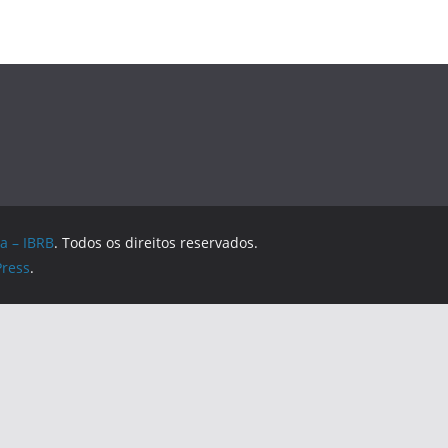
a – IBRB
. Todos os direitos reservados.
ress
.