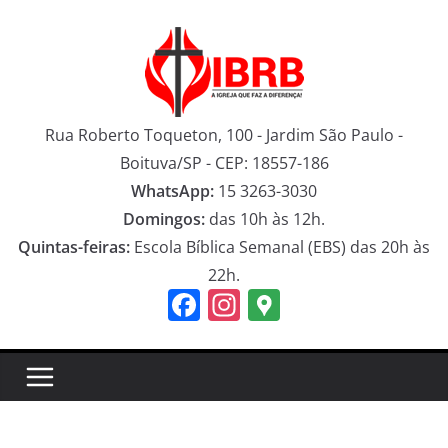
Pular
para
o
conteúdo
Rua Roberto Toqueton, 100 - Jardim São Paulo -
Boituva/SP - CEP: 18557-186
WhatsApp:
15 3263-3030
Domingos:
das 10h às 12h.
Quintas-feiras:
Escola Bíblica Semanal (EBS) das 20h às
22h.
F
In
G
a
st
o
c
a
o
e
gr
gl
b
a
e