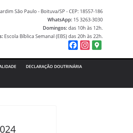
ardim São Paulo - Boituva/SP - CEP: 18557-186
WhatsApp:
15 3263-3030
Domingos:
das 10h às 12h.
s:
Escola Bíblica Semanal (EBS) das 20h às 22h.
F
In
G
a
st
o
c
a
o
ALIDADE
DECLARAÇÃO DOUTRINÁRIA
e
gr
gl
b
a
e
o
m
M
o
a
k
p
s
2024