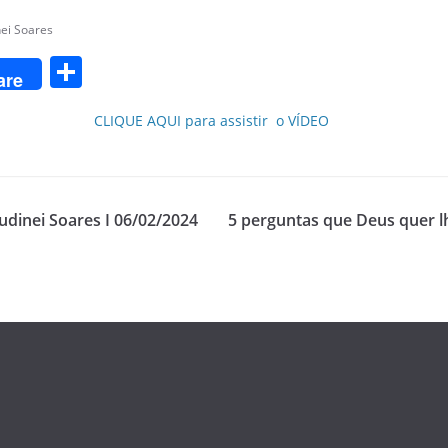
ei Soares
S
are
h
CLIQUE AQUI para assistir o VÍDEO
ar
e
audinei Soares I 06/02/2024
5 perguntas que Deus quer lhe