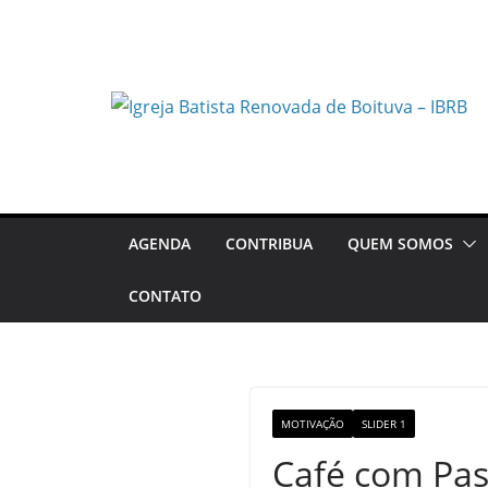
Pular
para
o
conteúdo
AGENDA
CONTRIBUA
QUEM SOMOS
CONTATO
MOTIVAÇÃO
SLIDER 1
Café com Pas