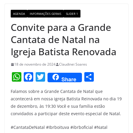
o
m
M
o
a
AGENDA
INFORMAÇÕES GERAIS
SLIDER 1
k
p
Convite para a Grande
s
Cantata de Natal na
Igreja Batista Renovada
18 de novembro de 2024
Claudinei Soares
W
F
T
S
Share
h
a
w
h
Falamos sobre a Grande Cantata de Natal que
at
c
itt
ar
acontecerá em nossa igreja Batista Reinovada no dia 19
s
e
er
e
de dezembro, às 19:30 Você e sua família estão
A
b
convidados a participar deste evento especial de Natal.
p
o
#CantataDeNatal #Ibrboituva #ibrboficial #Natal