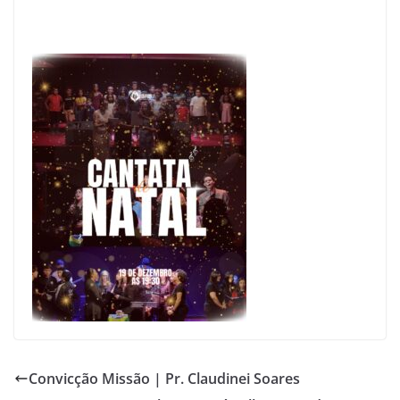
p
o
k
Convicção Missão | Pr. Claudinei Soares