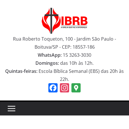
Pular
para
o
conteúdo
Rua Roberto Toqueton, 100 - Jardim São Paulo -
Boituva/SP - CEP: 18557-186
WhatsApp:
15 3263-3030
Domingos:
das 10h às 12h.
Quintas-feiras:
Escola Bíblica Semanal (EBS) das 20h às
22h.
F
In
G
a
st
o
c
a
o
e
gr
gl
b
a
e