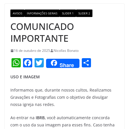
o
m
M
o
a
AVISOS
INFORMAÇÕES GERAIS
SLIDER 1
SLIDER 2
k
p
COMUNICADO
s
IMPORTANTE
16 de outubro de 2025
Nicollas Bonato
W
F
T
S
Share
h
a
w
h
USO E IMAGEM
at
c
itt
ar
s
e
er
e
Informamos que, durante nossos cultos, Realizamos
A
b
Gravações e Fotografias com o objetivo de divulgar
nossa igreja nas redes.
p
o
p
o
Ao entrar na
IBRB,
você automaticamente concorda
k
com o uso da sua imagem para esses fins. Caso tenha