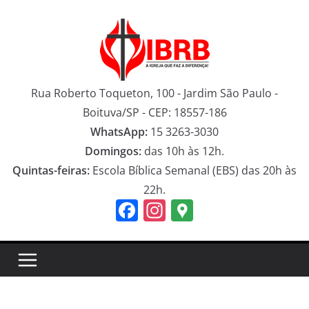
Pular
para
o
conteúdo
Rua Roberto Toqueton, 100 - Jardim São Paulo -
Boituva/SP - CEP: 18557-186
WhatsApp:
15 3263-3030
Domingos:
das 10h às 12h.
Quintas-feiras:
Escola Bíblica Semanal (EBS) das 20h às
22h.
F
In
G
a
st
o
c
a
o
e
gr
gl
b
a
e