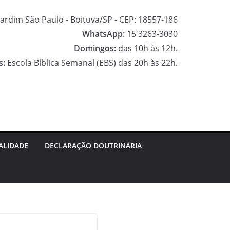
ardim São Paulo - Boituva/SP - CEP: 18557-186
WhatsApp:
15 3263-3030
Domingos:
das 10h às 12h.
s:
Escola Bíblica Semanal (EBS) das 20h às 22h.
F
a
I
c
n
G
e
s
o
ALIDADE
DECLARAÇÃO DOUTRINÁRIA
b
t
o
o
a
g
o
g
l
k
r
e
a
M