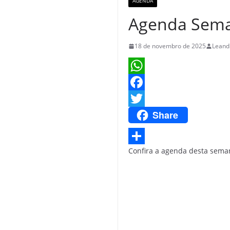
AGENDA
Agenda Sema
18 de novembro de 2025
Leandr
W
h
F
Share
a
a
T
t
c
w
s
e
i
Confira a agenda desta sem
S
A
b
t
h
p
o
t
a
p
o
e
r
k
r
e