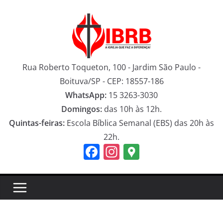
Pular
para
o
conteúdo
Rua Roberto Toqueton, 100 - Jardim São Paulo -
Boituva/SP - CEP: 18557-186
WhatsApp:
15 3263-3030
Domingos:
das 10h às 12h.
Quintas-feiras:
Escola Bíblica Semanal (EBS) das 20h às
22h.
F
In
G
a
st
o
c
a
o
e
gr
gl
b
a
e