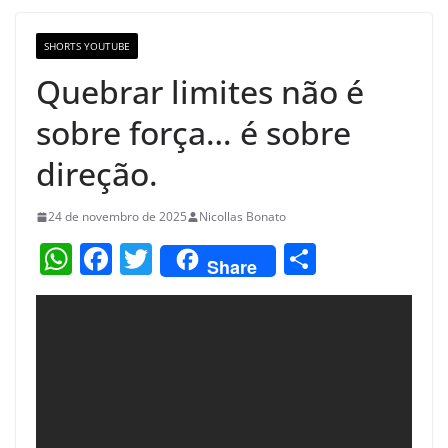
o
m
M
o
a
SHORTS YOUTUBE
k
p
Quebrar limites não é
s
sobre força… é sobre
direção.
24 de novembro de 2025
Nicollas Bonato
W
F
T
S
Share
h
a
w
h
at
c
itt
ar
s
e
er
e
A
b
p
o