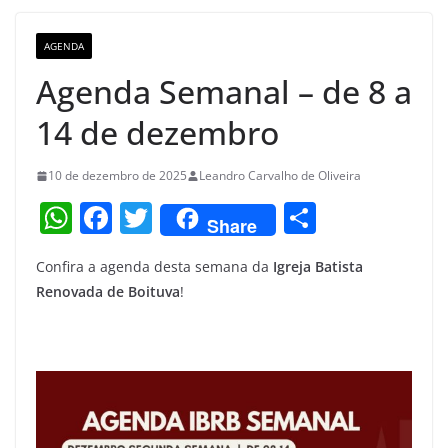
o
m
M
o
a
AGENDA
k
p
Agenda Semanal – de 8 a
s
14 de dezembro
10 de dezembro de 2025
Leandro Carvalho de Oliveira
W
F
T
S
Share
h
a
w
h
Confira a agenda desta semana da
Igreja Batista
at
c
itt
ar
Renovada de Boituva
!
s
e
er
e
A
b
p
o
p
o
k