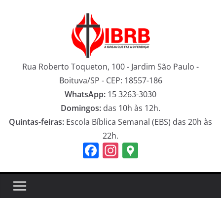
Pular
para
o
conteúdo
Rua Roberto Toqueton, 100 - Jardim São Paulo -
Boituva/SP - CEP: 18557-186
WhatsApp:
15 3263-3030
Domingos:
das 10h às 12h.
Quintas-feiras:
Escola Bíblica Semanal (EBS) das 20h às
22h.
F
In
G
a
st
o
c
a
o
e
gr
gl
b
a
e