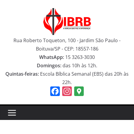
Pular
para
o
conteúdo
Rua Roberto Toqueton, 100 - Jardim São Paulo -
Boituva/SP - CEP: 18557-186
WhatsApp:
15 3263-3030
Domingos:
das 10h às 12h.
Quintas-feiras:
Escola Bíblica Semanal (EBS) das 20h às
22h.
F
In
G
a
st
o
c
a
o
e
gr
gl
b
a
e