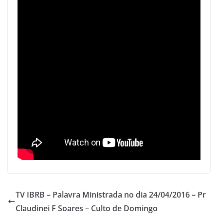
A
b
p
o
p
o
k
TV IBRB – Palavra Ministrada no dia 24/04/2016 – Pr
Claudinei F Soares – Culto de Domingo