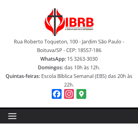
Pular
para
o
conteúdo
Rua Roberto Toqueton, 100 - Jardim São Paulo -
Boituva/SP - CEP: 18557-186
WhatsApp:
15 3263-3030
Domingos:
das 10h às 12h.
Quintas-feiras:
Escola Bíblica Semanal (EBS) das 20h às
22h.
F
In
G
a
st
o
c
a
o
e
gr
gl
b
a
e