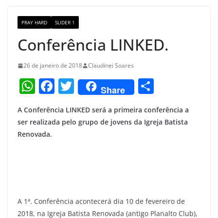
o
m
M
o
a
PRAY HARD
SLIDER 1
k
p
Conferência LINKED.
s
26 de janeiro de 2018
Claudinei Soares
W
F
T
S
Share
h
a
w
h
A Conferência LINKED será a primeira conferência a
at
c
itt
ar
ser realizada pelo grupo de jovens da Igreja Batista
s
e
er
e
Renovada.
A
b
p
o
p
o
k
A 1ª. Conferência acontecerá dia 10 de fevereiro de
2018, na Igreja Batista Renovada (antigo Planalto Club),