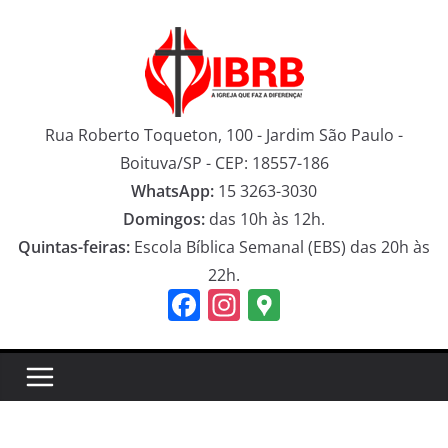
Pular
para
o
conteúdo
Rua Roberto Toqueton, 100 - Jardim São Paulo -
Boituva/SP - CEP: 18557-186
WhatsApp:
15 3263-3030
Domingos:
das 10h às 12h.
Quintas-feiras:
Escola Bíblica Semanal (EBS) das 20h às
22h.
F
In
G
a
st
o
c
a
o
e
gr
gl
b
a
e