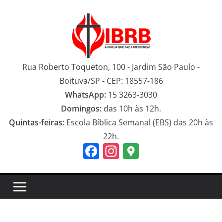
Pular
para
o
conteúdo
Rua Roberto Toqueton, 100 - Jardim São Paulo -
Boituva/SP - CEP: 18557-186
WhatsApp:
15 3263-3030
Domingos:
das 10h às 12h.
Quintas-feiras:
Escola Bíblica Semanal (EBS) das 20h às
22h.
F
In
G
a
st
o
c
a
o
e
gr
gl
b
a
e