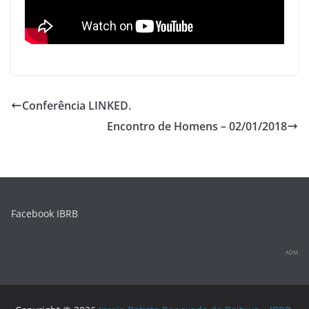
p
o
k
Conferência LINKED.
Encontro de Homens – 02/01/2018
Facebook IBRB
ADM