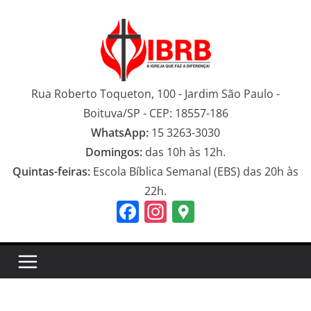
Pular
para
o
conteúdo
Rua Roberto Toqueton, 100 - Jardim São Paulo -
Boituva/SP - CEP: 18557-186
WhatsApp:
15 3263-3030
Domingos:
das 10h às 12h.
Quintas-feiras:
Escola Bíblica Semanal (EBS) das 20h às
22h.
F
In
G
a
st
o
c
a
o
e
gr
gl
b
a
e