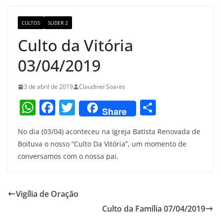
o
m
M
o
a
CULTOS
SLIDER 2
k
p
Culto da Vitória
s
03/04/2019
3 de abril de 2019
Claudinei Soares
W
F
T
S
Share
h
a
w
h
No dia (03/04) aconteceu na Igreja Batista Renovada de
at
c
itt
ar
Boituva o nosso “Culto Da Vitória”, um momento de
s
e
er
e
conversamos com o nossa pai.
A
b
p
o
Vigília de Oração
p
o
Culto da Família 07/04/2019
k