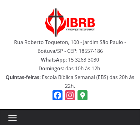
Pular
para
o
conteúdo
Rua Roberto Toqueton, 100 - Jardim São Paulo -
Boituva/SP - CEP: 18557-186
WhatsApp:
15 3263-3030
Domingos:
das 10h às 12h.
Quintas-feiras:
Escola Bíblica Semanal (EBS) das 20h às
22h.
F
In
G
a
st
o
c
a
o
e
gr
gl
b
a
e