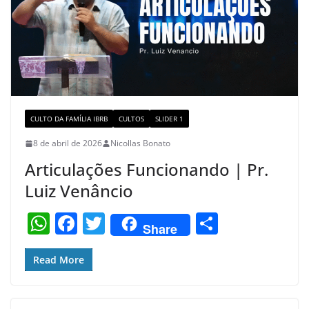
k
CULTO DA FAMÍLIA IBRB
CULTOS
SLIDER 1
8 de abril de 2026
Nicollas Bonato
Articulações Funcionando | Pr.
Luiz Venâncio
W
F
T
S
Share
h
a
w
h
at
c
itt
ar
Read More
s
e
er
e