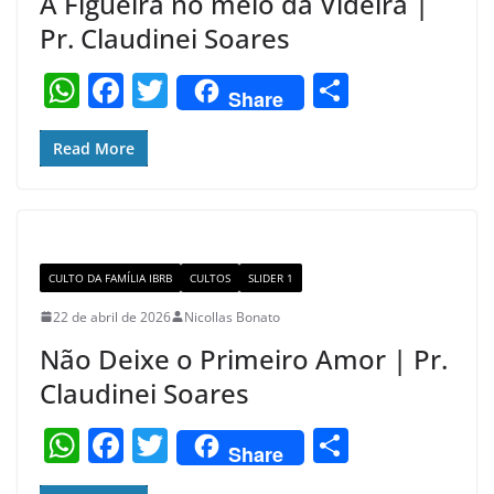
A Figueira no meio da Videira |
Pr. Claudinei Soares
W
F
T
S
Share
h
a
w
h
at
c
itt
ar
Read More
s
e
er
e
A
b
p
o
CULTO DA FAMÍLIA IBRB
CULTOS
SLIDER 1
p
o
22 de abril de 2026
Nicollas Bonato
k
Não Deixe o Primeiro Amor | Pr.
Claudinei Soares
W
F
T
S
Share
h
a
w
h