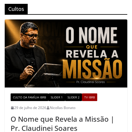
o
m
M
Cultos
o
a
k
p
s
CULTO DA FAMÍLIA IBRB
SLIDER 1
SLIDER 2
TV IBRB
29 de julho de 2026
Nicollas Bonato
O Nome que Revela a Missão |
Pr. Claudinei Soares