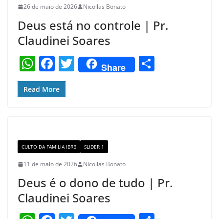
26 de maio de 2026
Nicollas Bonato
k
Deus está no controle | Pr.
Claudinei Soares
W
F
T
S
Share
h
a
w
h
at
c
itt
ar
Read More
s
e
er
e
A
b
p
o
CULTO DA FAMÍLIA IBRB
SLIDER 1
p
o
11 de maio de 2026
Nicollas Bonato
k
Deus é o dono de tudo | Pr.
Claudinei Soares