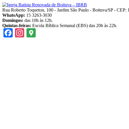
Pular
para
Rua Roberto Toqueton, 100 - Jardim São Paulo - Boituva/SP - CEP:
o
WhatsApp:
15 3263-3030
conteúdo
Domingos:
das 10h às 12h.
Quintas-feiras:
Escola Bíblica Semanal (EBS) das 20h às 22h.
Facebook
Instagram
Google
Maps