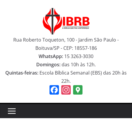
Pular
para
o
conteúdo
Rua Roberto Toqueton, 100 - Jardim São Paulo -
Boituva/SP - CEP: 18557-186
WhatsApp:
15 3263-3030
Domingos:
das 10h às 12h.
Quintas-feiras:
Escola Bíblica Semanal (EBS) das 20h às
22h.
F
In
G
a
st
o
c
a
o
e
gr
gl
b
a
e