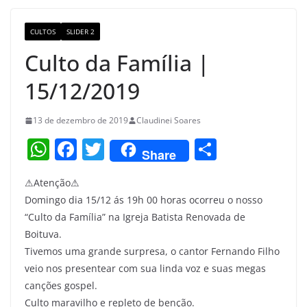
o
m
M
o
a
CULTOS
SLIDER 2
k
p
Culto da Família |
s
15/12/2019
13 de dezembro de 2019
Claudinei Soares
W
F
T
S
Share
h
a
w
h
⚠Atenção⚠
at
c
itt
ar
Domingo dia 15/12 ás 19h 00 horas ocorreu o nosso
s
e
er
e
“Culto da Família” na Igreja Batista Renovada de
A
b
Boituva.
p
o
Tivemos uma grande surpresa, o cantor Fernando Filho
veio nos presentear com sua linda voz e suas megas
p
o
canções gospel.
k
Culto maravilho e repleto de benção.