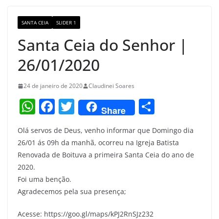
o
m
M
o
a
SANTA CEIA
SLIDER 1
k
p
Santa Ceia do Senhor |
s
26/01/2020
24 de janeiro de 2020
Claudinei Soares
W
F
T
S
Share
h
a
w
h
Olá servos de Deus, venho informar que Domingo dia
at
c
itt
ar
26/01 ás 09h da manhã, ocorreu na Igreja Batista
s
e
er
e
Renovada de Boituva a primeira Santa Ceia do ano de
A
b
2020.
p
o
Foi uma benção.
Agradecemos pela sua presença;
p
o
k
Acesse: https://goo.gl/maps/kPJ2RnSJz232