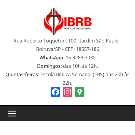
Pular
para
o
conteúdo
Rua Roberto Toqueton, 100 - Jardim São Paulo -
Boituva/SP - CEP: 18557-186
WhatsApp:
15 3263-3030
Domingos:
das 10h às 12h.
Quintas-feiras:
Escola Bíblica Semanal (EBS) das 20h às
22h.
F
In
G
a
st
o
c
a
o
e
gr
gl
b
a
e