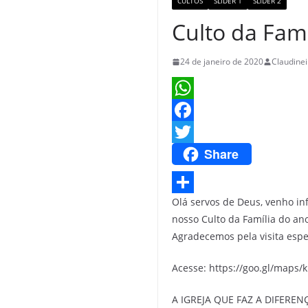
CULTOS
SLIDER 1
SLIDER 2
Culto da Famí
24 de janeiro de 2020
Claudinei
W
h
F
Share
a
a
T
t
c
w
s
e
i
Olá servos de Deus, venho in
S
nosso Culto da Família do an
A
b
t
h
Agradecemos pela visita especi
p
o
t
a
p
o
e
Acesse: https://goo.gl/maps/
r
k
r
e
A IGREJA QUE FAZ A DIFEREN