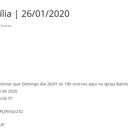
lia | 26/01/2020
 Soares
formar que Domingo dia 26/01 ás 19h ocorreu aqui na Igreja Batis
o de 2020.
al !!!!
kPJ2RnSJz232
ÇA!