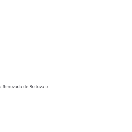
m
a
p
s
ta Renovada de Boituva o