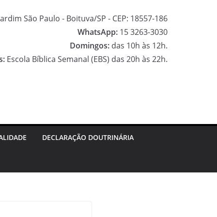
ardim São Paulo - Boituva/SP - CEP: 18557-186
WhatsApp:
15 3263-3030
Domingos:
das 10h às 12h.
s:
Escola Bíblica Semanal (EBS) das 20h às 22h.
F
a
I
c
n
G
e
s
o
ALIDADE
DECLARAÇÃO DOUTRINÁRIA
b
t
o
o
a
g
o
g
l
k
r
e
a
M