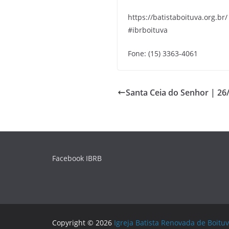
https://batistaboituva.org.br/
#ibrboituva
Fone: (15) 3363-4061
Santa Ceia do Senhor | 26
Facebook IBRB
Copyright © 2026
Igreja Batista Renovada de Boituv