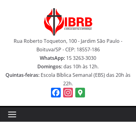
Pular
para
o
conteúdo
Rua Roberto Toqueton, 100 - Jardim São Paulo -
Boituva/SP - CEP: 18557-186
WhatsApp:
15 3263-3030
Domingos:
das 10h às 12h.
Quintas-feiras:
Escola Bíblica Semanal (EBS) das 20h às
22h.
F
In
G
a
st
o
c
a
o
e
gr
gl
b
a
e