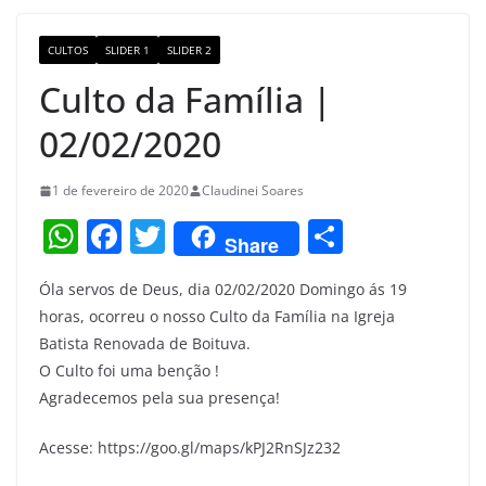
o
m
M
o
a
CULTOS
SLIDER 1
SLIDER 2
k
p
Culto da Família |
s
02/02/2020
1 de fevereiro de 2020
Claudinei Soares
W
F
T
S
Share
h
a
w
h
Óla servos de Deus, dia 02/02/2020 Domingo ás 19
at
c
itt
ar
horas, ocorreu o nosso Culto da Família na Igreja
s
e
er
e
Batista Renovada de Boituva.
A
b
O Culto foi uma benção !
p
o
Agradecemos pela sua presença!
p
o
Acesse: https://goo.gl/maps/kPJ2RnSJz232
k