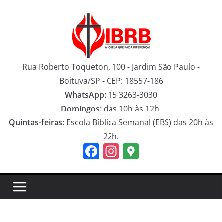
Pular
para
o
conteúdo
Rua Roberto Toqueton, 100 - Jardim São Paulo -
Boituva/SP - CEP: 18557-186
WhatsApp:
15 3263-3030
Domingos:
das 10h às 12h.
Quintas-feiras:
Escola Bíblica Semanal (EBS) das 20h às
22h.
F
In
G
a
st
o
c
a
o
e
gr
gl
b
a
e