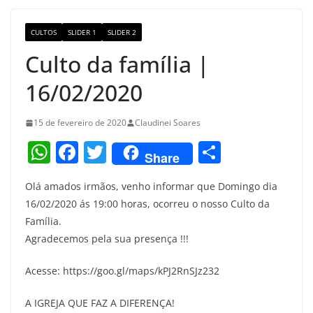
o
m
M
o
a
CULTOS
SLIDER 1
SLIDER 2
k
p
Culto da família |
s
16/02/2020
15 de fevereiro de 2020
Claudinei Soares
W
F
T
S
Share
h
a
w
h
Olá amados irmãos, venho informar que Domingo dia
at
c
itt
ar
16/02/2020 ás 19:00 horas, ocorreu o nosso Culto da
s
e
er
e
Família.
A
b
Agradecemos pela sua presença !!!
p
o
Acesse: https://goo.gl/maps/kPJ2RnSJz232
p
o
k
A IGREJA QUE FAZ A DIFERENÇA!