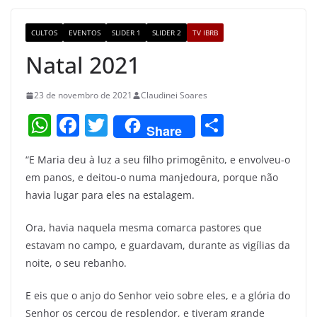
o
m
M
o
a
CULTOS
EVENTOS
SLIDER 1
SLIDER 2
TV IBRB
k
p
Natal 2021
s
23 de novembro de 2021
Claudinei Soares
W
F
T
S
Share
h
a
w
h
“E Maria deu à luz a seu filho primogênito, e envolveu-o
at
c
itt
ar
em panos, e deitou-o numa manjedoura, porque não
s
e
er
e
havia lugar para eles na estalagem.
A
b
Ora, havia naquela mesma comarca pastores que
p
o
estavam no campo, e guardavam, durante as vigílias da
p
o
noite, o seu rebanho.
k
E eis que o anjo do Senhor veio sobre eles, e a glória do
Senhor os cercou de resplendor, e tiveram grande