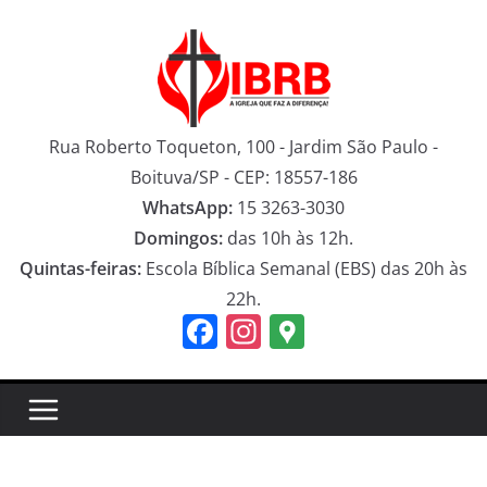
Pular
para
o
conteúdo
Rua Roberto Toqueton, 100 - Jardim São Paulo -
Boituva/SP - CEP: 18557-186
WhatsApp:
15 3263-3030
Domingos:
das 10h às 12h.
Quintas-feiras:
Escola Bíblica Semanal (EBS) das 20h às
22h.
F
In
G
a
st
o
c
a
o
e
gr
gl
b
a
e