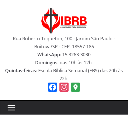
Pular
para
o
conteúdo
Rua Roberto Toqueton, 100 - Jardim São Paulo -
Boituva/SP - CEP: 18557-186
WhatsApp:
15 3263-3030
Domingos:
das 10h às 12h.
Quintas-feiras:
Escola Bíblica Semanal (EBS) das 20h às
22h.
F
In
G
a
st
o
c
a
o
e
gr
gl
b
a
e