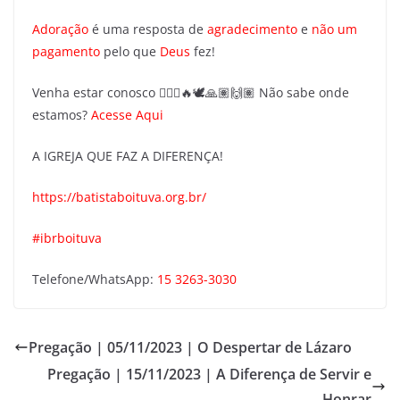
Adoração
é uma resposta de
agradecimento
e
não um
pagamento
pelo que
Deus
fez!
Venha estar conosco 🙇🏽‍♂️🔥🕊️🙏🏽🙌🏽 Não sabe onde
estamos?
Acesse Aqui
A IGREJA QUE FAZ A DIFERENÇA!
https://batistaboituva.org.br/
#ibrboituva
Telefone/WhatsApp:
15 3263-3030
Pregação | 05/11/2023 | O Despertar de Lázaro
Pregação | 15/11/2023 | A Diferença de Servir e
Honrar