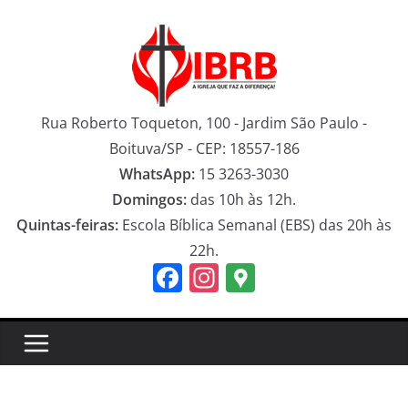
Pular
para
o
conteúdo
Rua Roberto Toqueton, 100 - Jardim São Paulo -
Boituva/SP - CEP: 18557-186
WhatsApp:
15 3263-3030
Domingos:
das 10h às 12h.
Quintas-feiras:
Escola Bíblica Semanal (EBS) das 20h às
22h.
F
In
G
a
st
o
c
a
o
e
gr
gl
b
a
e