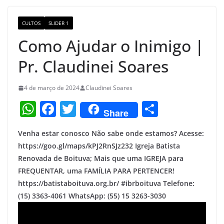
o
m
M
o
a
CULTOS
SLIDER 1
k
p
Como Ajudar o Inimigo |
s
Pr. Claudinei Soares
4 de março de 2024
Claudinei Soares
W
F
T
S
Share
h
a
w
h
Venha estar conosco Não sabe onde estamos? Acesse:
at
c
itt
ar
https://goo.gl/maps/kPJ2RnSJz232 Igreja Batista
s
e
er
e
Renovada de Boituva; Mais que uma IGREJA para
A
b
FREQUENTAR, uma FAMÍLIA PARA PERTENCER!
p
o
https://batistaboituva.org.br/ #ibrboituva Telefone:
(15) 3363-4061 WhatsApp: (55) 15 3263-3030
p
o
k