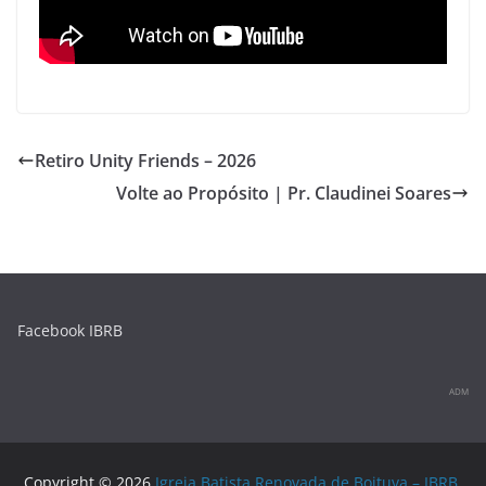
p
o
k
Retiro Unity Friends – 2026
Volte ao Propósito | Pr. Claudinei Soares
Facebook IBRB
ADM
Copyright © 2026
Igreja Batista Renovada de Boituva – IBRB
.