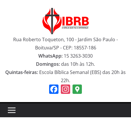
Pular
para
o
conteúdo
Rua Roberto Toqueton, 100 - Jardim São Paulo -
Boituva/SP - CEP: 18557-186
WhatsApp:
15 3263-3030
Domingos:
das 10h às 12h.
Quintas-feiras:
Escola Bíblica Semanal (EBS) das 20h às
22h.
F
In
G
a
st
o
c
a
o
e
gr
gl
b
a
e