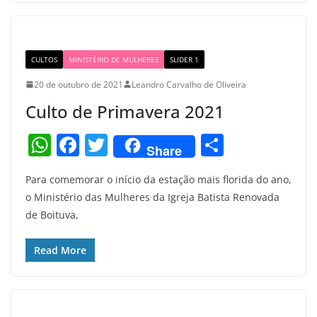
p
o
p
o
k
CULTOS
MINISTÉRIO DE MULHERES
SLIDER 1
20 de outubro de 2021
Leandro Carvalho de Oliveira
Culto de Primavera 2021
W
F
T
S
Share
h
a
w
h
Para comemorar o início da estação mais florida do ano,
at
c
itt
ar
o Ministério das Mulheres da Igreja Batista Renovada
s
e
er
e
de Boituva,
A
b
p
o
Read More
p
o
k