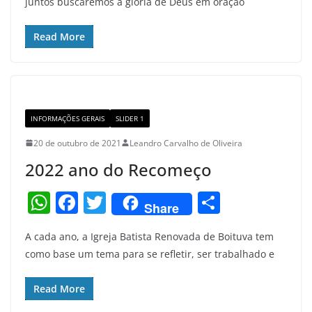
juntos buscaremos a glória de Deus em oração
s
e
er
e
A
b
Read More
p
o
p
o
k
INFORMAÇÕES GERAIS
SLIDER 1
20 de outubro de 2021
Leandro Carvalho de Oliveira
2022 ano do Recomeço
W
F
T
S
Share
h
a
w
h
A cada ano, a Igreja Batista Renovada de Boituva tem
at
c
itt
ar
como base um tema para se refletir, ser trabalhado e
s
e
er
e
A
b
Read More