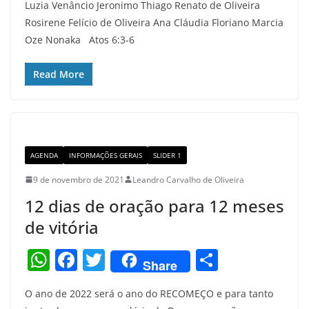
Luzia Venâncio Jeronimo Thiago Renato de Oliveira
at
c
itt
ar
Rosirene Felício de Oliveira Ana Cláudia Floriano Marcia
s
e
er
e
Oze Nonaka Atos 6:3-6
A
b
p
o
Read More
p
o
k
AGENDA
INFORMAÇÕES GERAIS
SLIDER 1
9 de novembro de 2021
Leandro Carvalho de Oliveira
12 dias de oração para 12 meses
de vitória
W
F
T
S
Share
h
a
w
h
O ano de 2022 será o ano do RECOMEÇO e para tanto
at
c
itt
ar