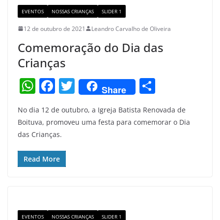
EVENTOS
NOSSAS CRIANÇAS
SLIDER 1
12 de outubro de 2021
Leandro Carvalho de Oliveira
Comemoração do Dia das
Crianças
W
F
T
S
Share
h
a
w
h
No dia 12 de outubro, a Igreja Batista Renovada de
at
c
itt
ar
Boituva, promoveu uma festa para comemorar o Dia
s
e
er
e
das Crianças.
A
b
p
o
Read More
p
o
k
EVENTOS
NOSSAS CRIANÇAS
SLIDER 1