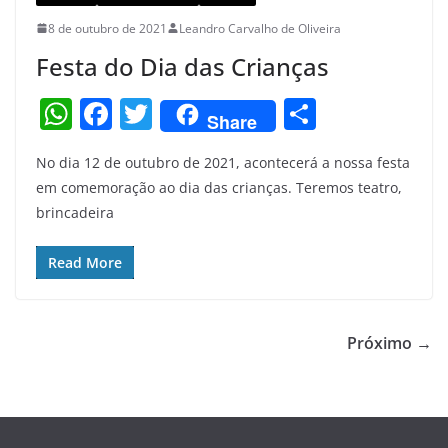
8 de outubro de 2021
Leandro Carvalho de Oliveira
Festa do Dia das Crianças
W
F
T
S
Share
h
a
w
h
No dia 12 de outubro de 2021, acontecerá a nossa festa
at
c
itt
ar
em comemoração ao dia das crianças. Teremos teatro,
s
e
er
e
brincadeira
A
b
p
o
Read More
p
o
k
Próximo →