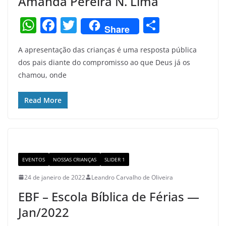
Amanda Pereira N. Lima
W
F
T
S
Share
h
a
w
h
A apresentação das crianças é uma resposta pública
at
c
itt
ar
dos pais diante do compromisso ao que Deus já os
s
e
er
e
chamou, onde
A
b
p
o
Read More
p
o
k
EVENTOS
NOSSAS CRIANÇAS
SLIDER 1
24 de janeiro de 2022
Leandro Carvalho de Oliveira
EBF – Escola Bíblica de Férias —
Jan/2022