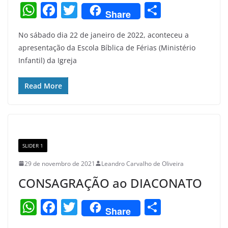
W
F
T
S
Share
h
a
w
h
No sábado dia 22 de janeiro de 2022, aconteceu a
at
c
itt
ar
apresentação da Escola Bíblica de Férias (Ministério
s
e
er
e
Infantil) da Igreja
A
b
p
o
Read More
p
o
k
SLIDER 1
29 de novembro de 2021
Leandro Carvalho de Oliveira
CONSAGRAÇÃO ao DIACONATO
W
F
T
S
Share
h
a
w
h