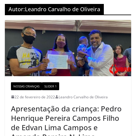
o
m
M
Autor:
Leandro Carvalho de Oliveira
o
a
k
p
s
NOSSAS CRIANÇAS
SLIDER 1
22 de fevereiro de 2022
Leandro Carvalho de Oliveira
Apresentação da criança: Pedro
Henrique Pereira Campos Filho
de Edvan Lima Campos e