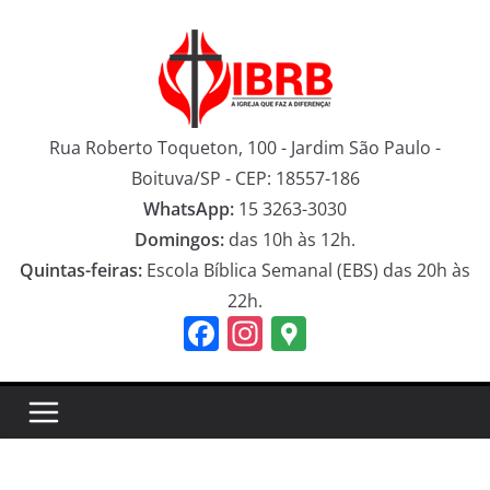
Pular
para
o
conteúdo
Rua Roberto Toqueton, 100 - Jardim São Paulo -
Boituva/SP - CEP: 18557-186
WhatsApp:
15 3263-3030
Domingos:
das 10h às 12h.
Quintas-feiras:
Escola Bíblica Semanal (EBS) das 20h às
22h.
F
In
G
a
st
o
c
a
o
e
gr
gl
b
a
e